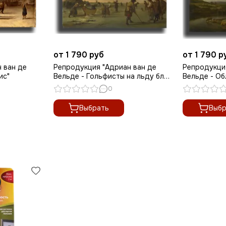
от 1 790 руб
от 1 790 р
 ван де
Репродукция "Адриан ван де
Репродукци
ис"
Вельде - Гольфисты на льду близ
Вельде - Об
Харлема"
0
Выбрать
Выбр