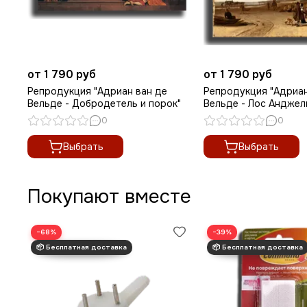
от 1 790 руб
от 1 790 руб
Репродукция "Адриан ван де
Репродукция "Адриан
Вельде - Добродетель и порок"
Вельде - Лос Анджел
0
0
Выбрать
Выбрать
Покупают вместе
−68%
−39%