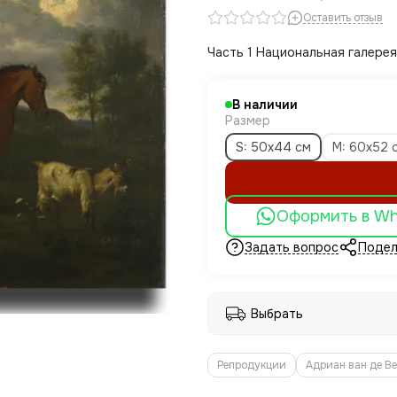
Оставить отзыв
Часть 1 Национальная галерея
В наличии
Размер
S: 50х44 см
M: 60х52 
Оформить в W
Задать вопрос
Подел
Выбрать
Репродукции
Адриан ван де В