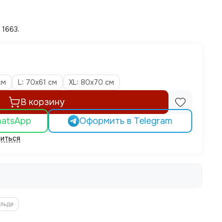
 1663.
см
L: 70х61 см
XL: 80х70 см
В корзину
hatsApp
Оформить в Telegram
иться
ельде