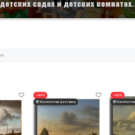
м!
−40%
−40%