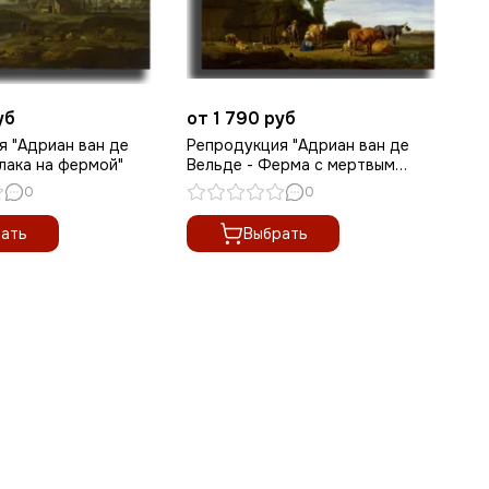
уб
от 1 790 руб
я "Адриан ван де
Репродукция "Адриан ван де
лака на фермой"
Вельде - Ферма с мертвым
деревом"
0
0
ать
Выбрать