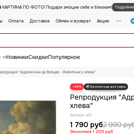
️ КАРТИНА ПО ФОТО! Подари эмоции себе и близким!
Подробне
ы
Оплата
Доставка
Обмен и возврат
Акции
и
Новинки
Скидки
Популярное
продукция "Адриан ван де Вельде - Животные у хлева"
−40%
Репродукция "Адр
хлева"
Артикул:
р31
1 790 руб
2 990 ру
Экономия
1 200 руб