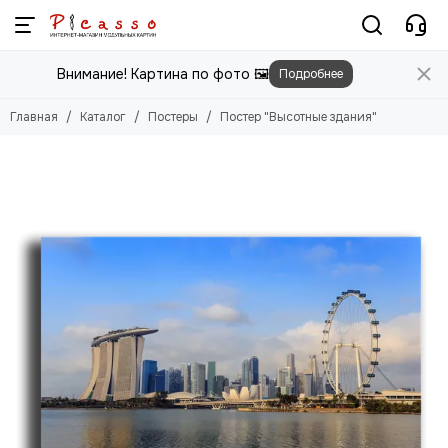
Постеры
Внимание! Картина по фото 🖼️
Подробнее
Смотреть все товары
Цветы
Главная
Каталог
Постеры
Постер "Высотные здания"
Природа
Города
Животные
Люди
Абстракция
Еда
Этника
Техника
Для детей
Для мужчин
Игры
Фильмы, Мультфильмы
Спорт
Космос