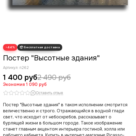
Современные картины
Скрудж Макдак
Трендовые арты
Денежные арты
Мотивационные арты
Арт губы
−44%
Волк с Уолл Стрит
Постер "Высотные здания"
Артикул:
п262
1 400 руб
2 490 руб
Экономия
1 090 руб
Оставить отзыв
Постер "Высотные здания" в таком исполнении смотрится
величественно и строго. Отражающийся в водной глади
свет, что исходит от небоскребов, рассказывает о
бурлящей жизни в большом городе. Такое изображение
станет главным акцентом интерьера гостиной, холла или
рабочего кабинета. Купить в интернет-магазине Picasso-