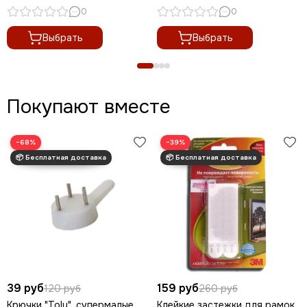
0
0
Выбрать
Выбрать
Покупают вместе
−68%
−39%
39 руб
159 руб
120 руб
260 руб
Крючки "Toly", супермалые,
Клейкие застежки для рамок