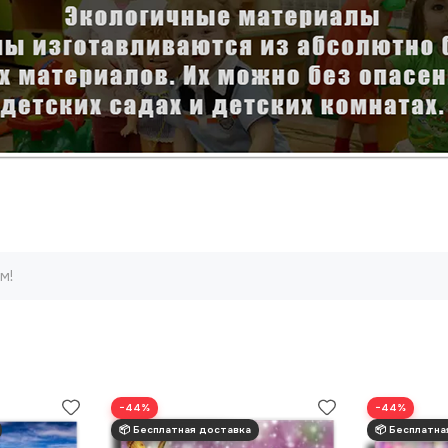
м!
−44%
−44%