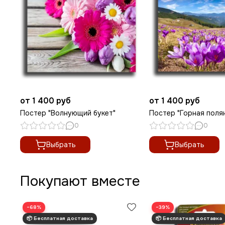
от 1 400 руб
от 1 400 руб
Постер "Волнующий букет"
Постер "Горная поля
0
0
Выбрать
Выбрать
Покупают вместе
−68%
−39%