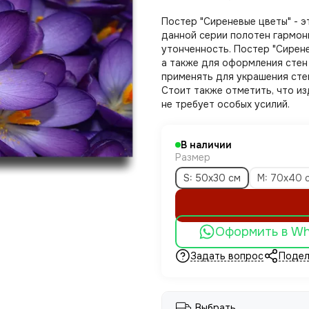
Постер "Сиреневые цветы" - 
данной серии полотен гармон
утонченность. Постер "Сирен
а также для оформления стен 
применять для украшения сте
Стоит также отметить, что из
не требует особых усилий.
В наличии
Размер
S: 50х30 см
M: 70х40 
Оформить в W
Задать вопрос
Подел
Выбрать