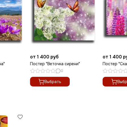
от 1 400 руб
от 1 400 р
на"
Постер "Веточка сирени"
Постер "Ска
0
Выбрать
Выбр