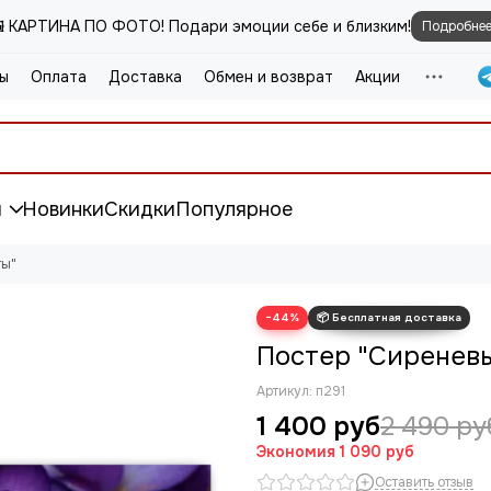
️ КАРТИНА ПО ФОТО! Подари эмоции себе и близким!
Подробне
ы
Оплата
Доставка
Обмен и возврат
Акции
и
Новинки
Скидки
Популярное
ты"
−44%
Постер "Сиренев
Артикул:
п291
1 400 руб
2 490 ру
Экономия
1 090 руб
Оставить отзыв