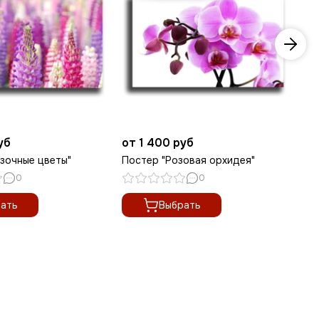
уб
от 1 400 руб
от
зочные цветы"
Постер "Розовая орхидея"
По
0
0
ать
Выбрать