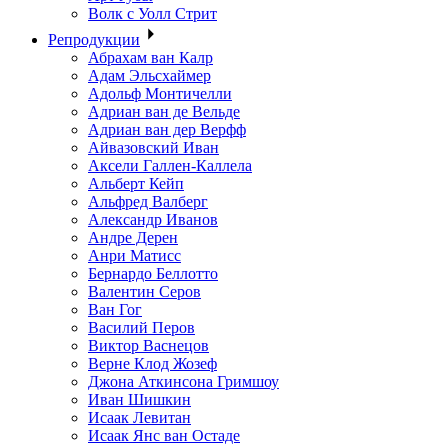
Волк с Уолл Стрит
Репродукции
Абрахам ван Калр
Адам Эльсхаймер
Адольф Монтичелли
Адриан ван де Вельде
Адриан ван дер Верфф
Айвазовский Иван
Аксели Галлен-Каллела
Альберт Кейп
Альфред Валберг
Александр Иванов
Андре Дерен
Анри Матисс
Бернардо Беллотто
Валентин Серов
Ван Гог
Василий Перов
Виктор Васнецов
Верне Клод Жозеф
Джона Аткинсона Гримшоу
Иван Шишкин
Исаак Левитан
Исаак Янс ван Остаде