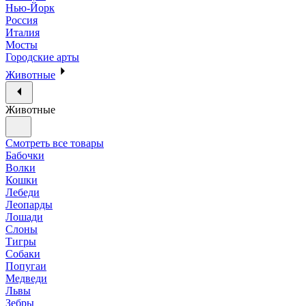
Нью-Йорк
Россия
Италия
Мосты
Городские арты
Животные
Животные
Смотреть все товары
Бабочки
Волки
Кошки
Лебеди
Леопарды
Лошади
Слоны
Тигры
Собаки
Попугаи
Медведи
Львы
Зебры