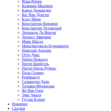
Илья Репин
Казимир Малевич
Карел Дюжарден
Кес Ван Донген
Клод Моне
Константин Коровин
Константин Ухтомский
Леонардо Да Винчи
Леонид Афремов
Марк Шагал
Микеланджело Буонарроти
Николай Анохин
Отто Дикс
Пабло Пикассо
Питер Брейгель
Питер Пауль Рубенс
Поль Сезанн
Рембрандт
Сальвадор Дали
Татьяна Яблонская
Ян Ван Гоен
Эми Джадд
Густав Климт
Новинки
Скидки