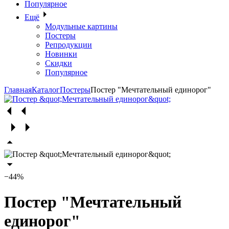
Популярное
Ещё
Модульные картины
Постеры
Репродукции
Новинки
Скидки
Популярное
Главная
Каталог
Постеры
Постер "Мечтательный единорог"
−44%
Постер "Мечтательный
единорог"