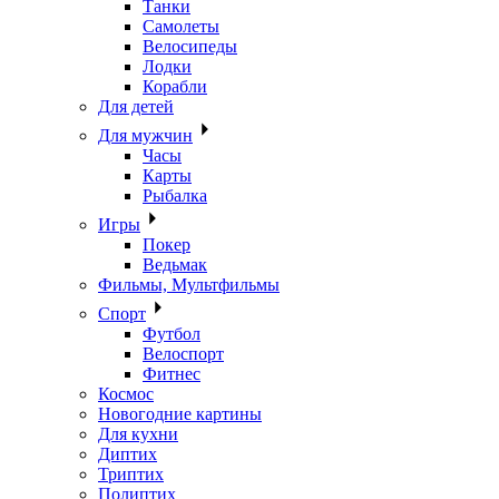
Танки
Самолеты
Велосипеды
Лодки
Корабли
Для детей
Для мужчин
Часы
Карты
Рыбалка
Игры
Покер
Ведьмак
Фильмы, Мультфильмы
Спорт
Футбол
Велоспорт
Фитнес
Космос
Новогодние картины
Для кухни
Диптих
Триптих
Полиптих