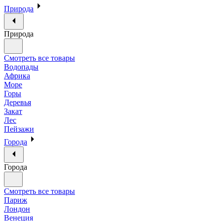
Природа
Природа
Смотреть все товары
Водопады
Африка
Море
Горы
Деревья
Закат
Лес
Пейзажи
Города
Города
Смотреть все товары
Париж
Лондон
Венеция