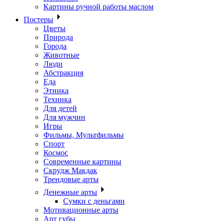
Картины ручной работы маслом
Постеры
Цветы
Природа
Города
Животные
Люди
Абстракция
Еда
Этника
Техника
Для детей
Для мужчин
Игры
Фильмы, Мультфильмы
Спорт
Космос
Современные картины
Скрудж Макдак
Трендовые арты
Денежные арты
Сумки с деньгами
Мотивационные арты
Арт губы