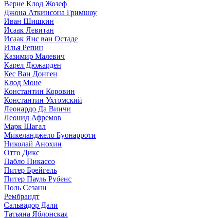
Верне Клод Жозеф
Джона Аткинсона Гримшоу
Иван Шишкин
Исаак Левитан
Исаак Янс ван Остаде
Илья Репин
Казимир Малевич
Карел Дюжарден
Кес Ван Донген
Клод Моне
Константин Коровин
Константин Ухтомский
Леонардо Да Винчи
Леонид Афремов
Марк Шагал
Микеланджело Буонарроти
Николай Анохин
Отто Дикс
Пабло Пикассо
Питер Брейгель
Питер Пауль Рубенс
Поль Сезанн
Рембрандт
Сальвадор Дали
Татьяна Яблонская