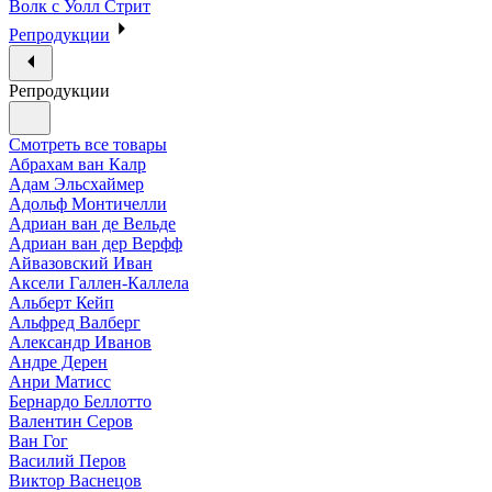
Волк с Уолл Стрит
Репродукции
Репродукции
Смотреть все товары
Абрахам ван Калр
Адам Эльсхаймер
Адольф Монтичелли
Адриан ван де Вельде
Адриан ван дер Верфф
Айвазовский Иван
Аксели Галлен-Каллела
Альберт Кейп
Альфред Валберг
Александр Иванов
Андре Дерен
Анри Матисс
Бернардо Беллотто
Валентин Серов
Ван Гог
Василий Перов
Виктор Васнецов