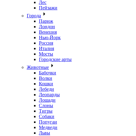
Лес
Пейзажи
Города
Париж
Лондон
Венеция
Нью-Йорк
Россия
Италия
Мосты
Городские арты
Животные
Бабочки
Волки
Кошки
Лебеди
Леопарды
Лошади
Слоны
Тигры
Собаки
Попугаи
Медведи
Львы