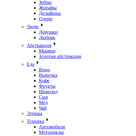
Зебры
Жирафы
Дельфины
Олени
Люди
Девушки
Любовь
Абстракция
Мрамор
Золотые абстракции
Еда
Вино
Выпечка
Кофе
Фрукты
Шоколад
Сыр
Мед
Чай
Этника
Техника
Автомобили
Мотоциклы