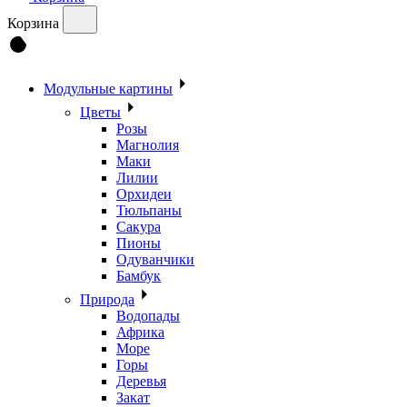
Корзина
Модульные картины
Цветы
Розы
Магнолия
Маки
Лилии
Орхидеи
Тюльпаны
Сакура
Пионы
Одуванчики
Бамбук
Природа
Водопады
Африка
Море
Горы
Деревья
Закат