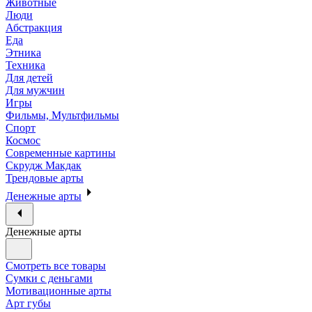
Животные
Люди
Абстракция
Еда
Этника
Техника
Для детей
Для мужчин
Игры
Фильмы, Мультфильмы
Спорт
Космос
Современные картины
Скрудж Макдак
Трендовые арты
Денежные арты
Денежные арты
Смотреть все товары
Сумки с деньгами
Мотивационные арты
Арт губы