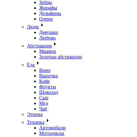
Зебры
Жирафы
Дельфины
Олени
Люди
Девушки
Любовь
Абстракция
Мрамор
Золотые абстракции
Еда
Вино
Выпечка
Кофе
Фрукты
Шоколад
Сыр
Мед
Чай
Этника
Техника
Автомобили
Мотоциклы