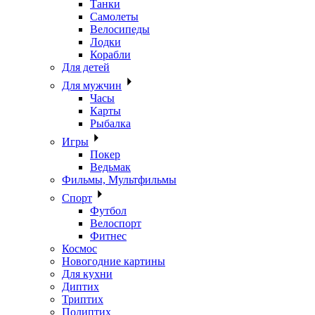
Танки
Самолеты
Велосипеды
Лодки
Корабли
Для детей
Для мужчин
Часы
Карты
Рыбалка
Игры
Покер
Ведьмак
Фильмы, Мультфильмы
Спорт
Футбол
Велоспорт
Фитнес
Космос
Новогодние картины
Для кухни
Диптих
Триптих
Полиптих