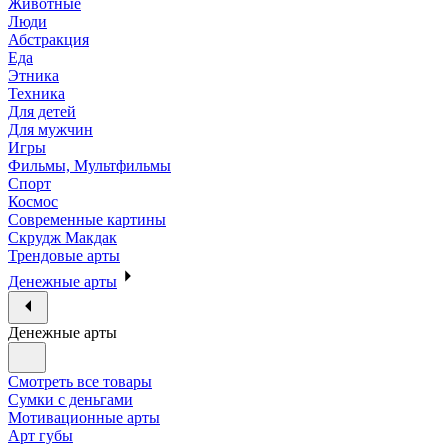
Животные
Люди
Абстракция
Еда
Этника
Техника
Для детей
Для мужчин
Игры
Фильмы, Мультфильмы
Спорт
Космос
Современные картины
Скрудж Макдак
Трендовые арты
Денежные арты
Денежные арты
Смотреть все товары
Сумки с деньгами
Мотивационные арты
Арт губы