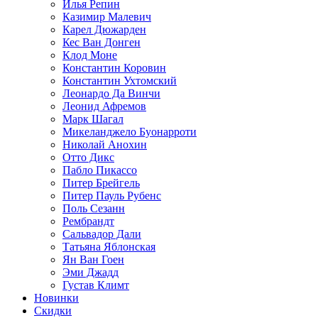
Илья Репин
Казимир Малевич
Карел Дюжарден
Кес Ван Донген
Клод Моне
Константин Коровин
Константин Ухтомский
Леонардо Да Винчи
Леонид Афремов
Марк Шагал
Микеланджело Буонарроти
Николай Анохин
Отто Дикс
Пабло Пикассо
Питер Брейгель
Питер Пауль Рубенс
Поль Сезанн
Рембрандт
Сальвадор Дали
Татьяна Яблонская
Ян Ван Гоен
Эми Джадд
Густав Климт
Новинки
Скидки