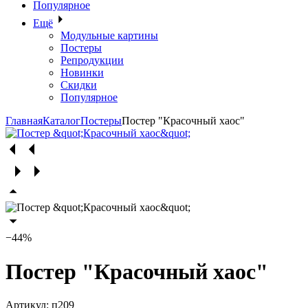
Популярное
Ещё
Модульные картины
Постеры
Репродукции
Новинки
Скидки
Популярное
Главная
Каталог
Постеры
Постер "Красочный хаос"
−44%
Постер "Красочный хаос"
Артикул:
п209