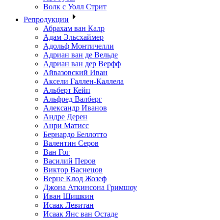
Волк с Уолл Стрит
Репродукции
Абрахам ван Калр
Адам Эльсхаймер
Адольф Монтичелли
Адриан ван де Вельде
Адриан ван дер Верфф
Айвазовский Иван
Аксели Галлен-Каллела
Альберт Кейп
Альфред Валберг
Александр Иванов
Андре Дерен
Анри Матисс
Бернардо Беллотто
Валентин Серов
Ван Гог
Василий Перов
Виктор Васнецов
Верне Клод Жозеф
Джона Аткинсона Гримшоу
Иван Шишкин
Исаак Левитан
Исаак Янс ван Остаде