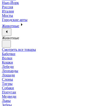
Нью-Йорк
Россия
Италия
Мосты
Городские арты
Животные
Животные
Смотреть все товары
Бабочки
Волки
Кошки
Лебеди
Леопарды
Лошади
Слоны
Тигры
Собаки
Попугаи
Медведи
Львы
Зебры