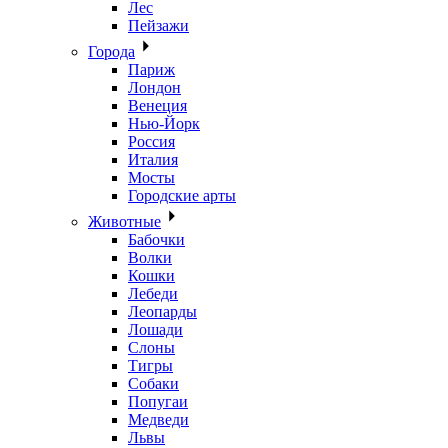
Лес
Пейзажи
Города
Париж
Лондон
Венеция
Нью-Йорк
Россия
Италия
Мосты
Городские арты
Животные
Бабочки
Волки
Кошки
Лебеди
Леопарды
Лошади
Слоны
Тигры
Собаки
Попугаи
Медведи
Львы