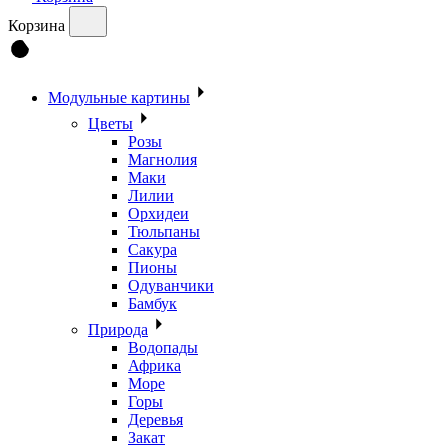
Корзина
Модульные картины
Цветы
Розы
Магнолия
Маки
Лилии
Орхидеи
Тюльпаны
Сакура
Пионы
Одуванчики
Бамбук
Природа
Водопады
Африка
Море
Горы
Деревья
Закат