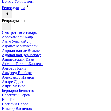
Волк с Уолл Стрит
Репродукции
Репродукции
Смотреть все товары
Абрахам ван Калр
Адам Эльсхаймер
Адольф Монтичелли
Адриан ван де Вельде
Адриан ван дер Верфф
Айвазовский Иван
Аксели Галлен-Каллела
Альберт Кейп
Альфред Валберг
Александр Иванов
Андре Дерен
Анри Матисс
Бернардо Беллотто
Валентин Серов
Ван Гог
Василий Перов
Виктор Васнецов