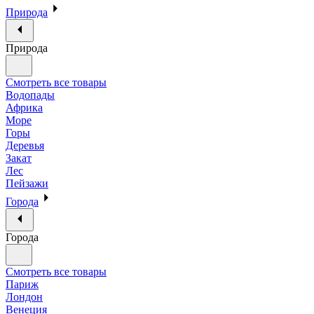
Природа
Природа
Смотреть все товары
Водопады
Африка
Море
Горы
Деревья
Закат
Лес
Пейзажи
Города
Города
Смотреть все товары
Париж
Лондон
Венеция