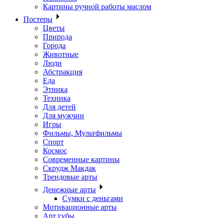
Картины ручной работы маслом
Постеры
Цветы
Природа
Города
Животные
Люди
Абстракция
Еда
Этника
Техника
Для детей
Для мужчин
Игры
Фильмы, Мультфильмы
Спорт
Космос
Современные картины
Скрудж Макдак
Трендовые арты
Денежные арты
Сумки с деньгами
Мотивационные арты
Арт губы