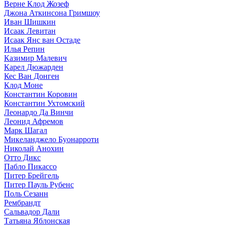
Верне Клод Жозеф
Джона Аткинсона Гримшоу
Иван Шишкин
Исаак Левитан
Исаак Янс ван Остаде
Илья Репин
Казимир Малевич
Карел Дюжарден
Кес Ван Донген
Клод Моне
Константин Коровин
Константин Ухтомский
Леонардо Да Винчи
Леонид Афремов
Марк Шагал
Микеланджело Буонарроти
Николай Анохин
Отто Дикс
Пабло Пикассо
Питер Брейгель
Питер Пауль Рубенс
Поль Сезанн
Рембрандт
Сальвадор Дали
Татьяна Яблонская