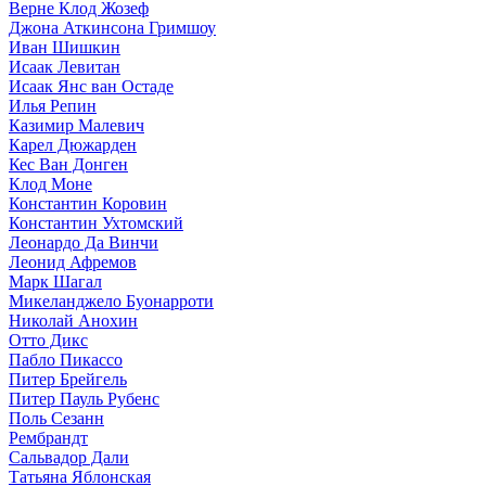
Верне Клод Жозеф
Джона Аткинсона Гримшоу
Иван Шишкин
Исаак Левитан
Исаак Янс ван Остаде
Илья Репин
Казимир Малевич
Карел Дюжарден
Кес Ван Донген
Клод Моне
Константин Коровин
Константин Ухтомский
Леонардо Да Винчи
Леонид Афремов
Марк Шагал
Микеланджело Буонарроти
Николай Анохин
Отто Дикс
Пабло Пикассо
Питер Брейгель
Питер Пауль Рубенс
Поль Сезанн
Рембрандт
Сальвадор Дали
Татьяна Яблонская