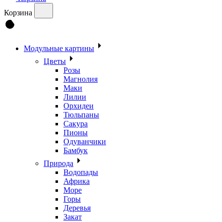
Корзина
Модульные картины
Цветы
Розы
Магнолия
Маки
Лилии
Орхидеи
Тюльпаны
Сакура
Пионы
Одуванчики
Бамбук
Природа
Водопады
Африка
Море
Горы
Деревья
Закат