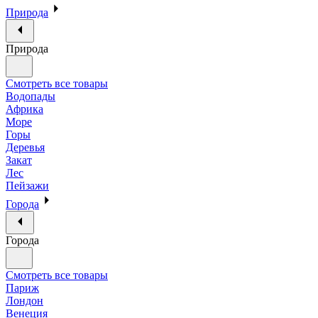
Природа
Природа
Смотреть все товары
Водопады
Африка
Море
Горы
Деревья
Закат
Лес
Пейзажи
Города
Города
Смотреть все товары
Париж
Лондон
Венеция