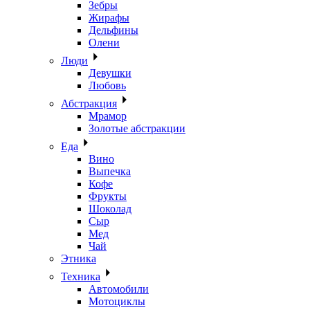
Зебры
Жирафы
Дельфины
Олени
Люди
Девушки
Любовь
Абстракция
Мрамор
Золотые абстракции
Еда
Вино
Выпечка
Кофе
Фрукты
Шоколад
Сыр
Мед
Чай
Этника
Техника
Автомобили
Мотоциклы