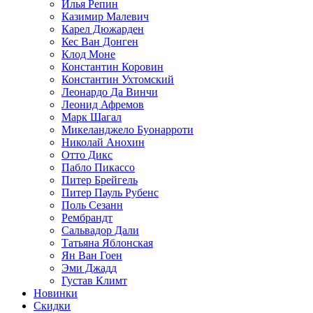
Илья Репин
Казимир Малевич
Карел Дюжарден
Кес Ван Донген
Клод Моне
Константин Коровин
Константин Ухтомский
Леонардо Да Винчи
Леонид Афремов
Марк Шагал
Микеланджело Буонарроти
Николай Анохин
Отто Дикс
Пабло Пикассо
Питер Брейгель
Питер Пауль Рубенс
Поль Сезанн
Рембрандт
Сальвадор Дали
Татьяна Яблонская
Ян Ван Гоен
Эми Джадд
Густав Климт
Новинки
Скидки