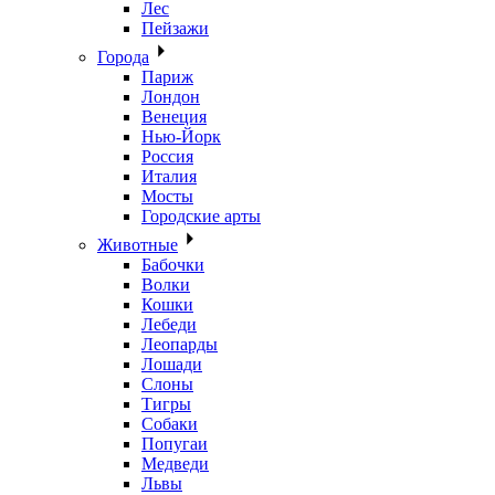
Лес
Пейзажи
Города
Париж
Лондон
Венеция
Нью-Йорк
Россия
Италия
Мосты
Городские арты
Животные
Бабочки
Волки
Кошки
Лебеди
Леопарды
Лошади
Слоны
Тигры
Собаки
Попугаи
Медведи
Львы