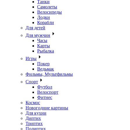
Танки
Самолеты
Велосипеды
Лодки
Корабли
Для детей
Для мужчин
Часы
Карты
Рыбалка
Игры
Покер
Ведьмак
Фильмы, Мультфильмы
Спорт
Футбол
Велоспорт
Фитнес
Космос
Новогодние картины
Для кухни
Диптих
Триптих
Полиптих