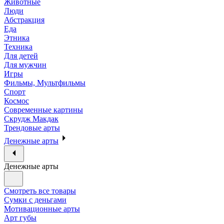
Животные
Люди
Абстракция
Еда
Этника
Техника
Для детей
Для мужчин
Игры
Фильмы, Мультфильмы
Спорт
Космос
Современные картины
Скрудж Макдак
Трендовые арты
Денежные арты
Денежные арты
Смотреть все товары
Сумки с деньгами
Мотивационные арты
Арт губы