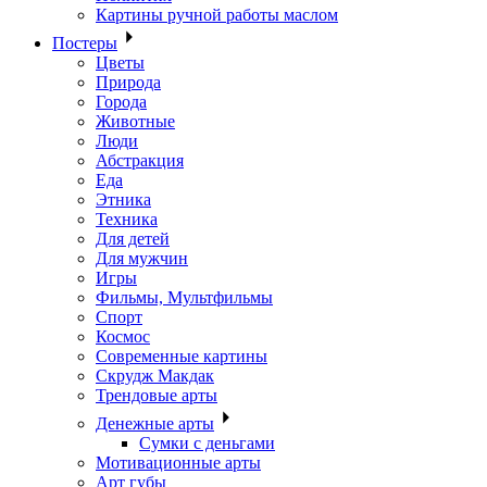
Картины ручной работы маслом
Постеры
Цветы
Природа
Города
Животные
Люди
Абстракция
Еда
Этника
Техника
Для детей
Для мужчин
Игры
Фильмы, Мультфильмы
Спорт
Космос
Современные картины
Скрудж Макдак
Трендовые арты
Денежные арты
Сумки с деньгами
Мотивационные арты
Арт губы