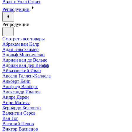
Волк с Уолл Стрит
Репродукции
Репродукции
Смотреть все товары
Абрахам ван Калр
Адам Эльсхаймер
Адольф Монтичелли
Адриан ван де Вельде
Адриан ван дер Верфф
Айвазовский Иван
Аксели Галлен-Каллела
Альберт Кейп
Альфред Валберг
Александр Иванов
Андре Дерен
Анри Матисс
Бернардо Беллотто
Валентин Серов
Ван Гог
Василий Перов
Виктор Васнецов