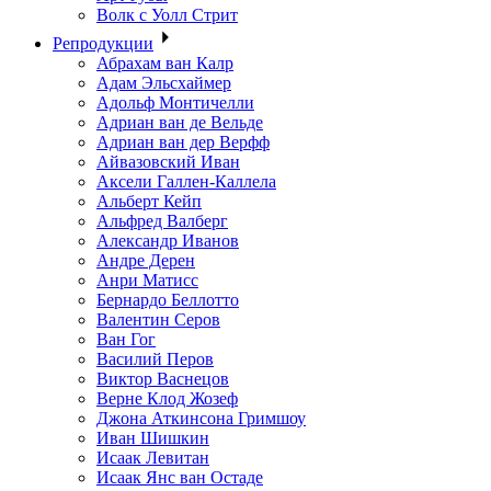
Волк с Уолл Стрит
Репродукции
Абрахам ван Калр
Адам Эльсхаймер
Адольф Монтичелли
Адриан ван де Вельде
Адриан ван дер Верфф
Айвазовский Иван
Аксели Галлен-Каллела
Альберт Кейп
Альфред Валберг
Александр Иванов
Андре Дерен
Анри Матисс
Бернардо Беллотто
Валентин Серов
Ван Гог
Василий Перов
Виктор Васнецов
Верне Клод Жозеф
Джона Аткинсона Гримшоу
Иван Шишкин
Исаак Левитан
Исаак Янс ван Остаде