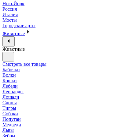
Нью-Йорк
Россия
Италия
Мосты
Городские арты
Животные
Животные
Смотреть все товары
Бабочки
Волки
Кошки
Лебеди
Леопарды
Лошади
Слоны
Тигры
Собаки
Попугаи
Медведи
Львы
Зебры