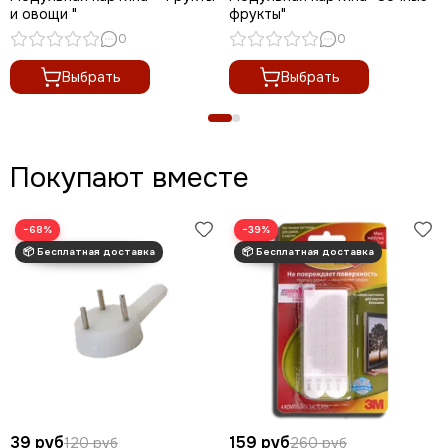
и овощи "
фрукты"
0
0
Выбрать
Выбрать
Покупают вместе
−68%
−39%
39 руб
159 руб
120 руб
260 руб