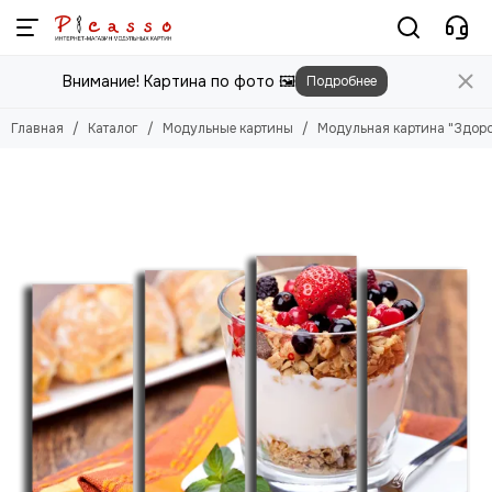
Модульные картины
Внимание! Картина по фото 🖼️
Подробнее
Смотреть все товары
Цветы
Главная
Каталог
Модульные картины
Модульная картина "Здор
Природа
Города
Животные
Люди
Абстракция
Еда
Этника
Техника
Для детей
Для мужчин
Игры
Фильмы, Мультфильмы
Спорт
Космос