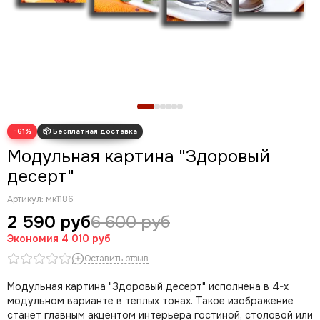
Новогодние картины
Для кухни
Диптих
Триптих
Полиптих
Картины ручной работы маслом
−61%
Модульная картина "Здоровый
десерт"
Артикул:
мк1186
2 590 руб
6 600 руб
Экономия
4 010 руб
Оставить отзыв
Модульная картина "Здоровый десерт" исполнена в 4-х
модульном варианте в теплых тонах. Такое изображение
станет главным акцентом интерьера гостиной, столовой или