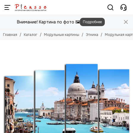
Модульные картины
Внимание! Картина по фото 🖼️
Подробнее
Смотреть все товары
Цветы
Главная
Каталог
Модульные картины
Этника
Модульная карт
Природа
Города
Животные
Люди
Абстракция
Еда
Этника
Техника
Для детей
Для мужчин
Игры
Фильмы, Мультфильмы
Спорт
Космос