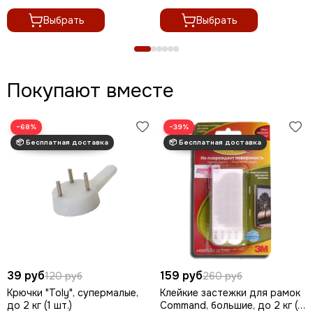
Выбрать
Выбрать
Покупают вместе
−68%
−39%
39 руб
159 руб
120 руб
260 руб
Крючки "Toly", супермалые,
Клейкие застежки для рамок
до 2 кг (1 шт.)
Command, большие, до 2 кг (1