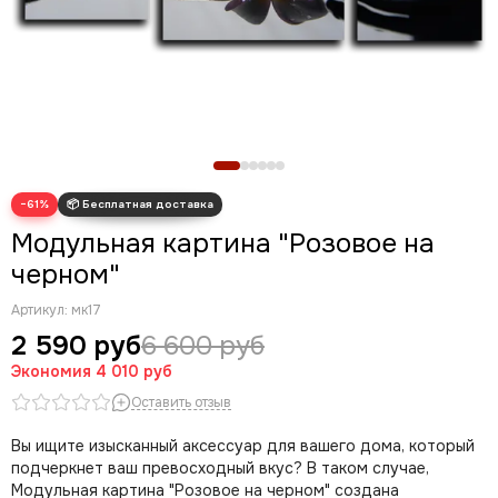
Новогодние картины
Для кухни
Диптих
Триптих
Полиптих
Картины ручной работы маслом
−61%
Модульная картина "Розовое на
черном"
Артикул:
мк17
2 590 руб
6 600 руб
Экономия
4 010 руб
Оставить отзыв
Вы ищите изысканный аксессуар для вашего дома, который
подчеркнет ваш превосходный вкус? В таком случае,
Модульная картина "Розовое на черном" создана