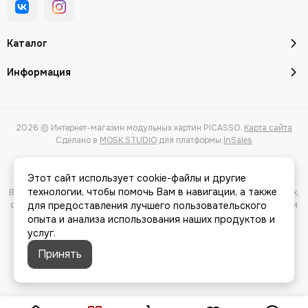
Каталог
Информация
2026 © Интернет-магазин модульных картин PICASSO.
Карта сайта
Сделано в
MOSK.STUDIO
для платформы
InSales
Этот сайт использует cookie-файлы и другие
технологии, чтобы помочь Вам в навигации, а также
Вся представленная на сайте информация, касающаяся характеристик,
стоимости товаров и услуг, носит информационный характер и ни при
для предоставления лучшего пользовательского
каких условиях не является публичной офертой, определяемой
опыта и анализа использования наших продуктов и
положениями Статьи 437(2) Гражданского кодекса РФ.
услуг.
Принять