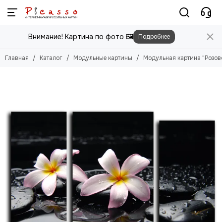
Модульные картины
Внимание! Картина по фото 🖼️
Подробнее
Смотреть все товары
Цветы
Главная
Каталог
Модульные картины
Модульная картина "Розов
Природа
Города
Животные
Люди
Абстракция
Еда
Этника
Техника
Для детей
Для мужчин
Игры
Фильмы, Мультфильмы
Спорт
Космос