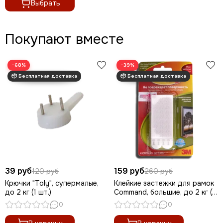
Выбрать
Покупают вместе
−68%
−39%
39 руб
159 руб
120 руб
260 руб
Крючки "Toly", супермалые,
Клейкие застежки для рамок
до 2 кг (1 шт.)
Command, большие, до 2 кг (1
шт.)
0
0