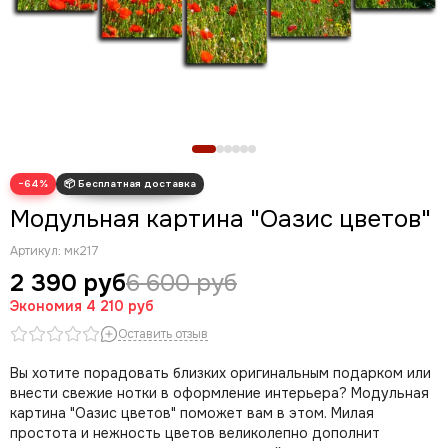
Новогодние картины
Для кухни
Диптих
Триптих
Полиптих
Картины ручной работы маслом
−64%
Модульная картина "Оазис цветов"
Артикул:
мк217
2 390 руб
6 600 руб
Экономия
4 210 руб
Оставить отзыв
Вы хотите порадовать близких оригинальным подарком или
внести свежие нотки в оформление интерьера? Модульная
картина "Оазис цветов" поможет вам в этом. Милая
простота и нежность цветов великолепно дополнит