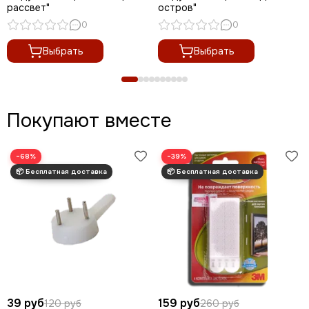
рассвет"
остров"
0
0
Выбрать
Выбрать
Покупают вместе
−68%
−39%
39 руб
159 руб
120 руб
260 руб