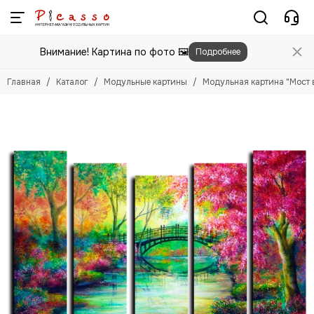
Модульные картины
Внимание! Картина по фото 🖼️
Подробнее
Смотреть все товары
Цветы
Главная
Каталог
Модульные картины
Модульная картина "Мост 
Природа
Города
Животные
Люди
Абстракция
Еда
Этника
Техника
Для детей
Для мужчин
Игры
Фильмы, Мультфильмы
Спорт
Космос