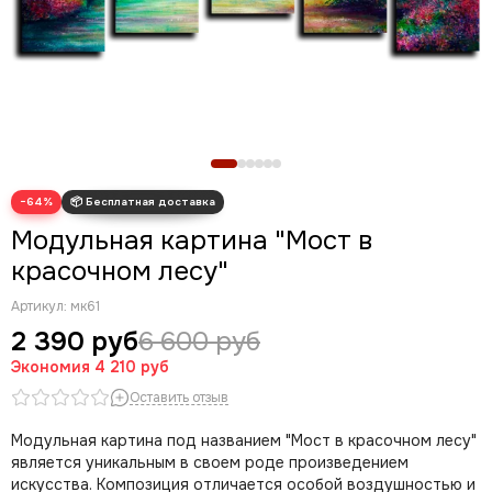
Новогодние картины
Для кухни
Диптих
Триптих
Полиптих
Картины ручной работы маслом
−64%
Модульная картина "Мост в
красочном лесу"
Артикул:
мк61
2 390 руб
6 600 руб
Экономия
4 210 руб
Оставить отзыв
Модульная картина под названием "Мост в красочном лесу"
является уникальным в своем роде произведением
искусства. Композиция отличается особой воздушностью и