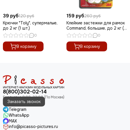
39 руб
159 руб
120 руб
260 руб
Крючки "Toly", супермалые,
Клейкие застежки для рамок
до 2 кг (1 шт.)
Command, большие, до 2 кг (1
шт.)
0
0
В корзину
В корзину
8(800)302-02-14
Заказать звонок
Telegram
WhatsApp
MAX
info@picasso-pictures.ru