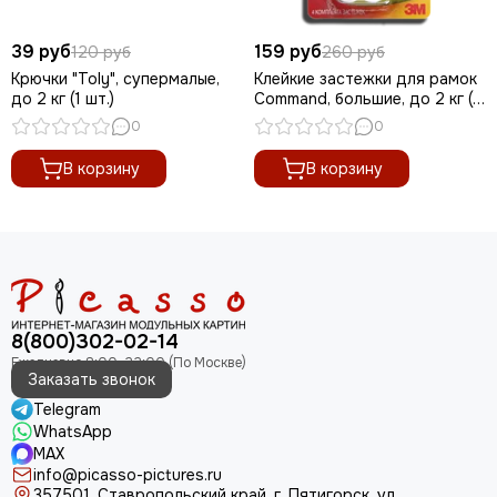
39 руб
159 руб
120 руб
260 руб
Крючки "Toly", супермалые,
Клейкие застежки для рамок
до 2 кг (1 шт.)
Command, большие, до 2 кг (1
шт.)
0
0
В корзину
В корзину
8(800)302-02-14
Заказать звонок
Telegram
WhatsApp
MAX
info@picasso-pictures.ru
357501, Ставропольский край, г. Пятигорск, ул.