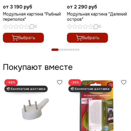
от 3 190 руб
от 2 290 руб
Модульная картина "Рыбный
Модульная картина "Далекий
переполох"
остров"
0
0
Выбрать
Выбрать
Покупают вместе
−68%
−39%