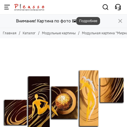
Модульные картины
Внимание! Картина по фото 🖼️
Подробнее
Смотреть все товары
Цветы
Главная
Каталог
Модульные картины
Модульная картина "Мирна
Природа
Города
Животные
Люди
Абстракция
Еда
Этника
Техника
Для детей
Для мужчин
Игры
Фильмы, Мультфильмы
Спорт
Космос