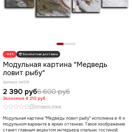
Олени
Новогодние картины
Для кухни
Диптих
Триптих
Полиптих
Картины ручной работы маслом
−64%
Модульная картина "Медведь
ловит рыбу"
Артикул:
мк516
2 390 руб
6 600 руб
Экономия
4 210 руб
Оставить отзыв
Модульная картина "Медведь ловит рыбу" исполнена в 4-х
модульном варианте в ярких оттенках. Такое изображение
станет главным акцентом интерьера спальни, гостиной,