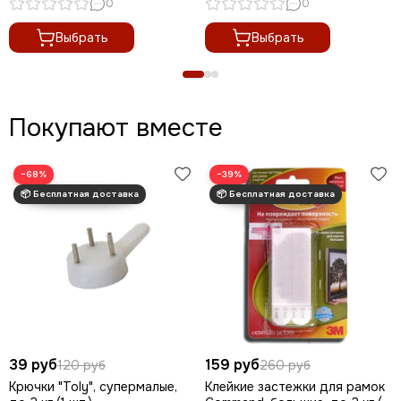
0
0
Выбрать
Выбрать
Покупают вместе
−68%
−39%
39 руб
159 руб
120 руб
260 руб
Крючки "Toly", супермалые,
Клейкие застежки для рамок