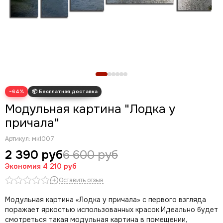
Новогодние картины
Для кухни
Диптих
Триптих
Полиптих
Картины ручной работы маслом
−64%
Модульная картина "Лодка у
причала"
Артикул:
мк1007
2 390 руб
6 600 руб
Экономия
4 210 руб
Оставить отзыв
Модульная картина «Лодка у причала» с первого взгляда
поражает яркостью использованных красок.Идеально будет
смотреться такая модульная картина в помещении,