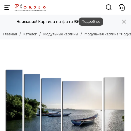
Модульные картины
Внимание! Картина по фото 🖼️
Подробнее
Смотреть все товары
Цветы
Главная
Каталог
Модульные картины
Модульная картина "Лодка
Природа
Города
Животные
Люди
Абстракция
Еда
Этника
Техника
Для детей
Для мужчин
Игры
Фильмы, Мультфильмы
Спорт
Космос