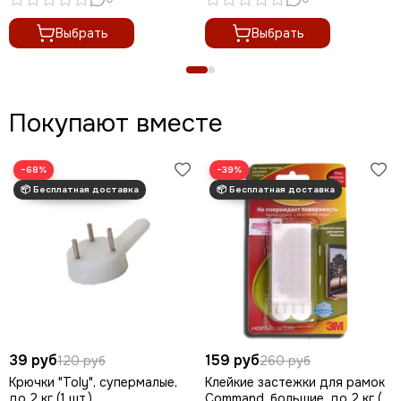
Выбрать
Выбрать
Покупают вместе
−68%
−39%
39 руб
159 руб
120 руб
260 руб
Крючки "Toly", супермалые,
Клейкие застежки для рамок
до 2 кг (1 шт.)
Command, большие, до 2 кг (1