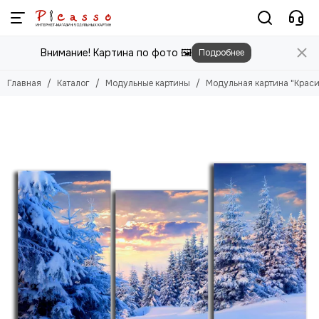
Модульные картины
Внимание! Картина по фото 🖼️
Подробнее
Смотреть все товары
Цветы
Главная
Каталог
Модульные картины
Модульная картина "Краси
Природа
Города
Животные
Люди
Абстракция
Еда
Этника
Техника
Для детей
Для мужчин
Игры
Фильмы, Мультфильмы
Спорт
Космос