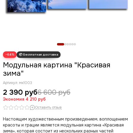
Новогодние картины
Для кухни
Диптих
Триптих
Полиптих
Картины ручной работы маслом
−64%
Модульная картина "Красивая
зима"
Артикул:
мк1003
2 390 руб
6 600 руб
Экономия
4 210 руб
Оставить отзыв
Настоящим художественным произведением, воплощением
красоты и грации является модульная картина «Красивая
зима», которая состоит из нескольких разных частей