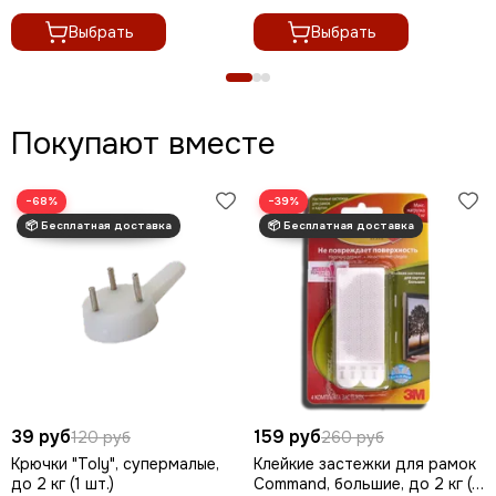
Выбрать
Выбрать
Покупают вместе
−68%
−39%
39 руб
159 руб
120 руб
260 руб
Крючки "Toly", супермалые,
Клейкие застежки для рамок
до 2 кг (1 шт.)
Command, большие, до 2 кг (1