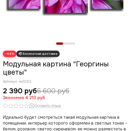
Новогодние картины
Для кухни
Диптих
Триптих
Полиптих
Картины ручной работы маслом
−64%
Модульная картина "Георгины
цветы"
Артикул:
мк1053
2 390 руб
6 600 руб
Экономия
4 210 руб
Оставить отзыв
Идеально будет смотреться такая модульная картина в
помещении, интерьер которого оформлен в светлых тонах –
белом, розовом, светло-сиреневом. ее можно разместить в