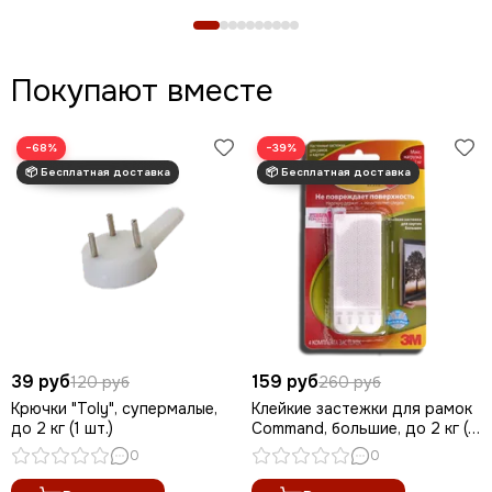
Покупают вместе
−68%
−39%
39 руб
159 руб
120 руб
260 руб
Крючки "Toly", супермалые,
Клейкие застежки для рамок
до 2 кг (1 шт.)
Command, большие, до 2 кг (1
шт.)
0
0