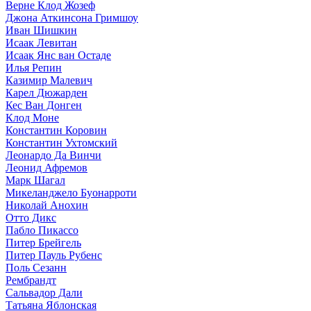
Верне Клод Жозеф
Джона Аткинсона Гримшоу
Иван Шишкин
Исаак Левитан
Исаак Янс ван Остаде
Илья Репин
Казимир Малевич
Карел Дюжарден
Кес Ван Донген
Клод Моне
Константин Коровин
Константин Ухтомский
Леонардо Да Винчи
Леонид Афремов
Марк Шагал
Микеланджело Буонарроти
Николай Анохин
Отто Дикс
Пабло Пикассо
Питер Брейгель
Питер Пауль Рубенс
Поль Сезанн
Рембрандт
Сальвадор Дали
Татьяна Яблонская