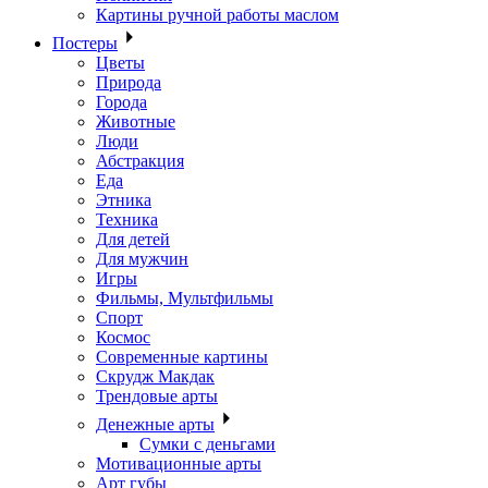
Картины ручной работы маслом
Постеры
Цветы
Природа
Города
Животные
Люди
Абстракция
Еда
Этника
Техника
Для детей
Для мужчин
Игры
Фильмы, Мультфильмы
Спорт
Космос
Современные картины
Скрудж Макдак
Трендовые арты
Денежные арты
Сумки с деньгами
Мотивационные арты
Арт губы