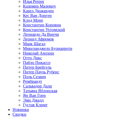
Илья Репин
Казимир Малевич
Карел Дюжарден
Кес Ван Донген
Клод Моне
Константин Коровин
Константин Ухтомский
Леонардо Да Винчи
Леонид Афремов
Марк Шагал
Микеланджело Буонарроти
Николай Анохин
Отто Дикс
Пабло Пикассо
Питер Брейгель
Питер Пауль Рубенс
Поль Сезанн
Рембрандт
Сальвадор Дали
Татьяна Яблонская
Ян Ван Гоен
Эми Джадд
Густав Климт
Новинки
Скидки