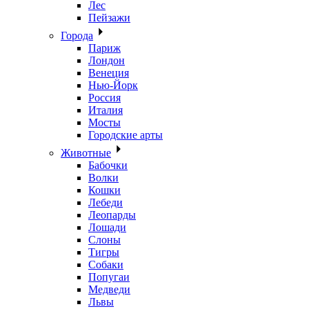
Лес
Пейзажи
Города
Париж
Лондон
Венеция
Нью-Йорк
Россия
Италия
Мосты
Городские арты
Животные
Бабочки
Волки
Кошки
Лебеди
Леопарды
Лошади
Слоны
Тигры
Собаки
Попугаи
Медведи
Львы