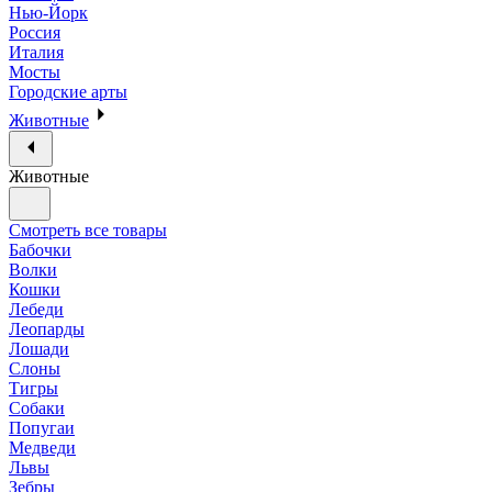
Нью-Йорк
Россия
Италия
Мосты
Городские арты
Животные
Животные
Смотреть все товары
Бабочки
Волки
Кошки
Лебеди
Леопарды
Лошади
Слоны
Тигры
Собаки
Попугаи
Медведи
Львы
Зебры