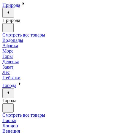
Природа
Природа
Смотреть все товары
Водопады
Африка
Море
Горы
Деревья
Закат
Лес
Пейзажи
Города
Города
Смотреть все товары
Париж
Лондон
Венеция