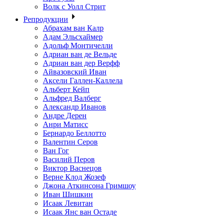
Волк с Уолл Стрит
Репродукции
Абрахам ван Калр
Адам Эльсхаймер
Адольф Монтичелли
Адриан ван де Вельде
Адриан ван дер Верфф
Айвазовский Иван
Аксели Галлен-Каллела
Альберт Кейп
Альфред Валберг
Александр Иванов
Андре Дерен
Анри Матисс
Бернардо Беллотто
Валентин Серов
Ван Гог
Василий Перов
Виктор Васнецов
Верне Клод Жозеф
Джона Аткинсона Гримшоу
Иван Шишкин
Исаак Левитан
Исаак Янс ван Остаде