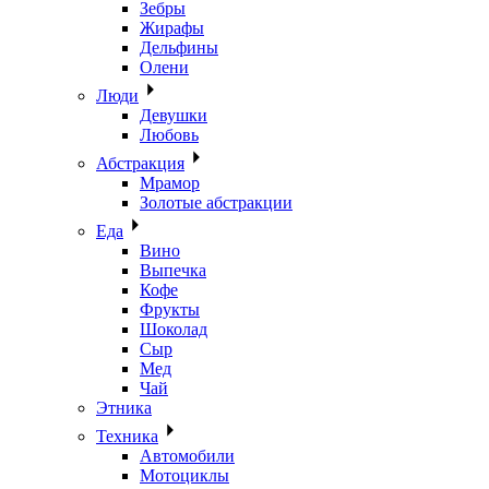
Зебры
Жирафы
Дельфины
Олени
Люди
Девушки
Любовь
Абстракция
Мрамор
Золотые абстракции
Еда
Вино
Выпечка
Кофе
Фрукты
Шоколад
Сыр
Мед
Чай
Этника
Техника
Автомобили
Мотоциклы