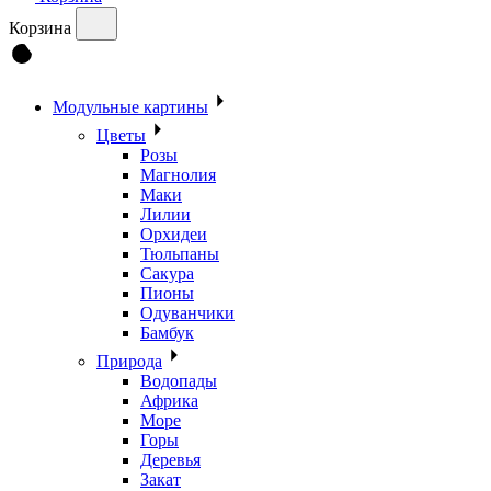
Корзина
Модульные картины
Цветы
Розы
Магнолия
Маки
Лилии
Орхидеи
Тюльпаны
Сакура
Пионы
Одуванчики
Бамбук
Природа
Водопады
Африка
Море
Горы
Деревья
Закат