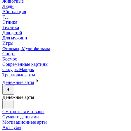
Животные
Люди
Абстракция
Еда
Этника
Техника
Для детей
Для мужчин
Игры
Фильмы, Мультфильмы
Спорт
Космос
Современные картины
Скрудж Макдак
Трендовые арты
Денежные арты
Денежные арты
Смотреть все товары
Сумки с деньгами
Мотивационные арты
Арт губы