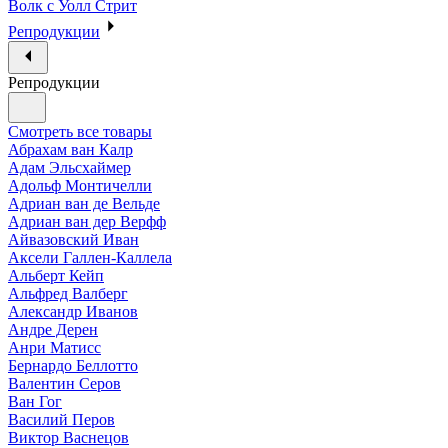
Волк с Уолл Стрит
Репродукции
Репродукции
Смотреть все товары
Абрахам ван Калр
Адам Эльсхаймер
Адольф Монтичелли
Адриан ван де Вельде
Адриан ван дер Верфф
Айвазовский Иван
Аксели Галлен-Каллела
Альберт Кейп
Альфред Валберг
Александр Иванов
Андре Дерен
Анри Матисс
Бернардо Беллотто
Валентин Серов
Ван Гог
Василий Перов
Виктор Васнецов