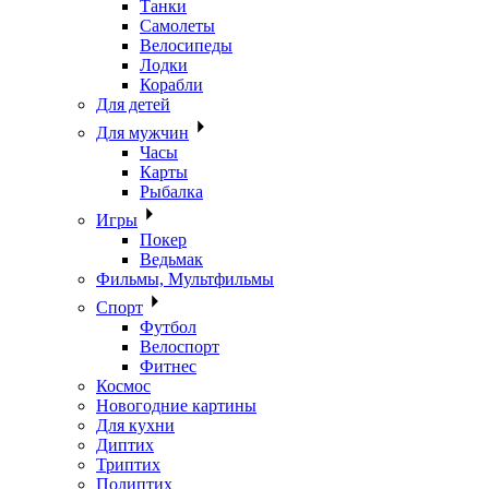
Танки
Самолеты
Велосипеды
Лодки
Корабли
Для детей
Для мужчин
Часы
Карты
Рыбалка
Игры
Покер
Ведьмак
Фильмы, Мультфильмы
Спорт
Футбол
Велоспорт
Фитнес
Космос
Новогодние картины
Для кухни
Диптих
Триптих
Полиптих