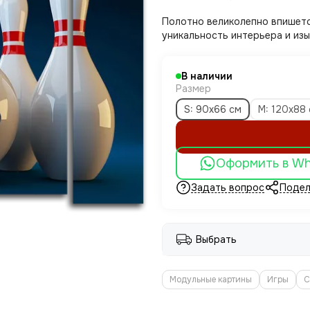
Полотно великолепно впишет
уникальность интерьера и изы
В наличии
Размер
S: 90x66 см
M: 120x88
Оформить в W
Задать вопрос
Подел
Выбрать
Модульные картины
Игры
С