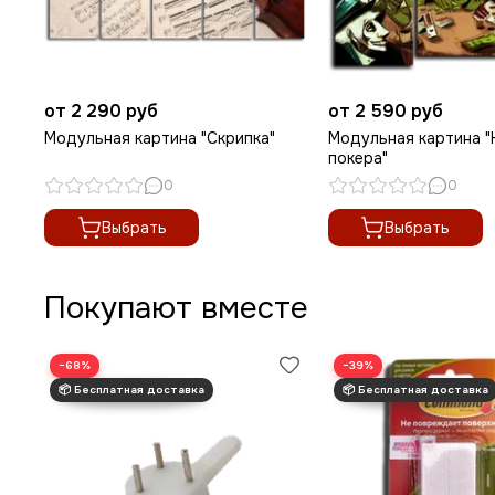
от 2 290 руб
от 2 590 руб
Модульная картина "Скрипка"
Модульная картина "
покера"
0
0
Выбрать
Выбрать
Покупают вместе
−68%
−39%