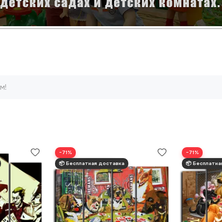
м!
−71%
−71%