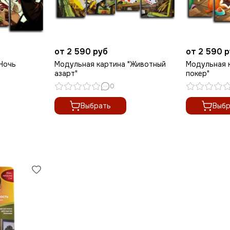
от 2 590 руб
от 2 590 
Ночь
Модульная картина "Животный
Модульная 
азарт"
покер"
0
Выбрать
Выбр