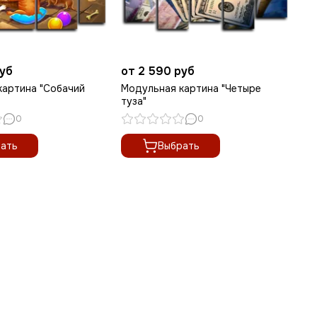
руб
от 2 590 руб
от
картина "Собачий
Модульная картина "Четыре
Мо
туза"
фи
0
0
ать
Выбрать