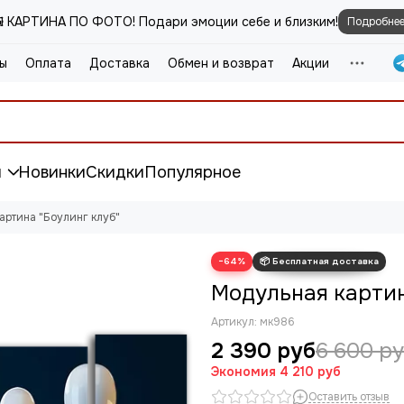
️ КАРТИНА ПО ФОТО! Подари эмоции себе и близким!
Подробне
ы
Оплата
Доставка
Обмен и возврат
Акции
и
Новинки
Скидки
Популярное
артина "Боулинг клуб"
−64%
Модульная картин
Артикул:
мк986
2 390 руб
6 600 р
Экономия
4 210 руб
Оставить отзыв