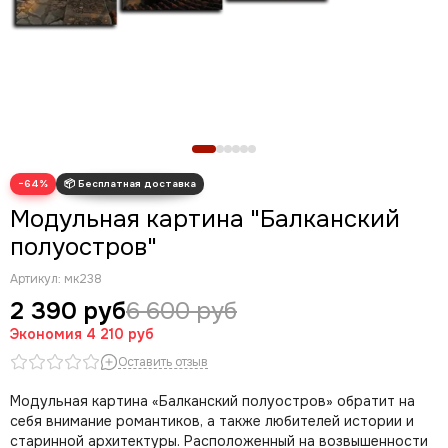
Новогодние картины
Для кухни
Диптих
Триптих
Полиптих
Картины ручной работы маслом
−64%
Модульная картина "Балканский
полуостров"
Артикул:
мк238
2 390 руб
6 600 руб
Экономия
4 210 руб
Оставить отзыв
Модульная картина «Балканский полуостров» обратит на
себя внимание романтиков, а также любителей истории и
старинной архитектуры. Расположенный на возвышенности