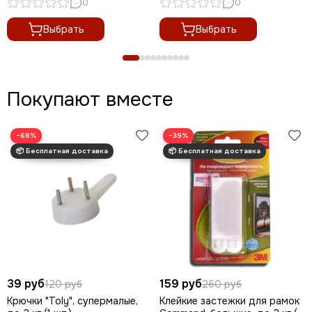
0
0
Выбрать
Выбрать
Покупают вместе
−68%
−39%
39 руб
159 руб
120 руб
260 руб
Крючки "Toly", супермалые,
Клейкие застежки для рамок