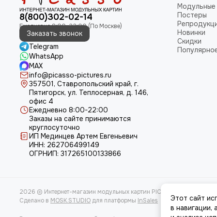
Модульные
Постеры
8(800)302-02-14
Репродукц
Новинки
Заказать звонок
Скидки
Telegram
Популярно
WhatsApp
MAX
info@picasso-pictures.ru
357501, Ставропольский край, г.
Пятигорск, ул. Теплосерная, д. 146,
офис 4
Ежедневно 8:00-22:00
Заказы на сайте принимаются
круглосуточно
ИП Мединцев Артем Евгеньевич
ИНН: 262706499149
ОГРНИП: 317265100133866
2026 © Интернет-магазин модульных картин PICASSO.
Карта сайта
Этот сайт ис
Сделано в
MOSK.STUDIO
для платформы
InSales
в навигации,