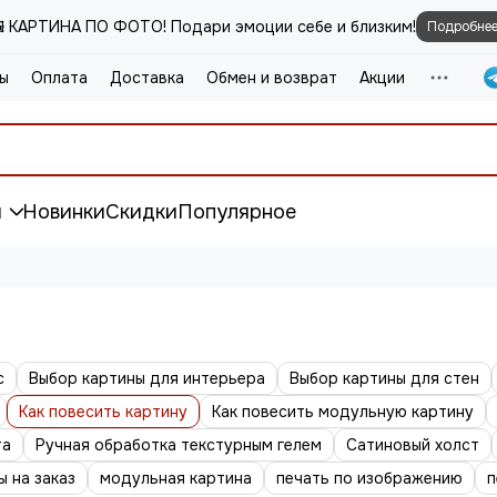
️ КАРТИНА ПО ФОТО! Подари эмоции себе и близким!
Подробне
ы
Оплата
Доставка
Обмен и возврат
Акции
и
Новинки
Скидки
Популярное
с
Выбор картины для интерьера
Выбор картины для стен
Как повесить картину
Как повесить модульную картину
та
Ручная обработка текстурным гелем
Сатиновый холст
ы на заказ
модульная картина
печать по изображению
п