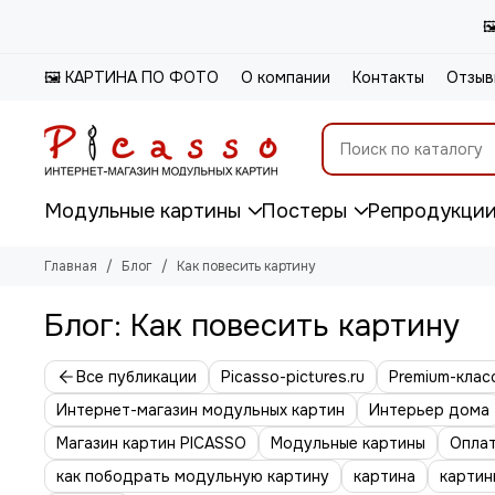

🖼️ КАРТИНА ПО ФОТО
О компании
Контакты
Отзыв
Модульные картины
Постеры
Репродукци
Главная
Блог
Как повесить картину
Блог: Как повесить картину
Все публикации
Picasso-pictures.ru
Premium-клас
Интернет-магазин модульных картин
Интерьер дома
Магазин картин PICASSO
Модульные картины
Опла
как пободрать модульную картину
картина
картин